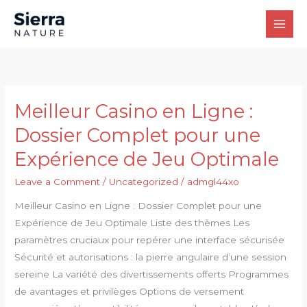
Skip
to
content
Meilleur Casino en Ligne :
Meilleur
Casino
Dossier Complet pour une
en
Expérience de Jeu Optimale
Ligne
:
Leave a Comment
/
Uncategorized
/
admgl44xo
Dossier
Meilleur Casino en Ligne : Dossier Complet pour une
Complet
Expérience de Jeu Optimale Liste des thèmes Les
pour
paramètres cruciaux pour repérer une interface sécurisée
une
Sécurité et autorisations : la pierre angulaire d’une session
Expérience
sereine La variété des divertissements offerts Programmes
de
de avantages et privilèges Options de versement
Jeu