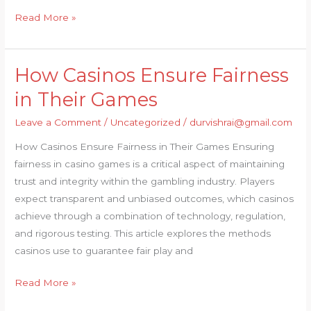
Read More »
How Casinos Ensure Fairness
How
Casinos
in Their Games
Ensure
Leave a Comment
/
Uncategorized
/
durvishrai@gmail.com
Fairness
in
How Casinos Ensure Fairness in Their Games Ensuring
Their
fairness in casino games is a critical aspect of maintaining
Games
trust and integrity within the gambling industry. Players
expect transparent and unbiased outcomes, which casinos
achieve through a combination of technology, regulation,
and rigorous testing. This article explores the methods
casinos use to guarantee fair play and
Read More »