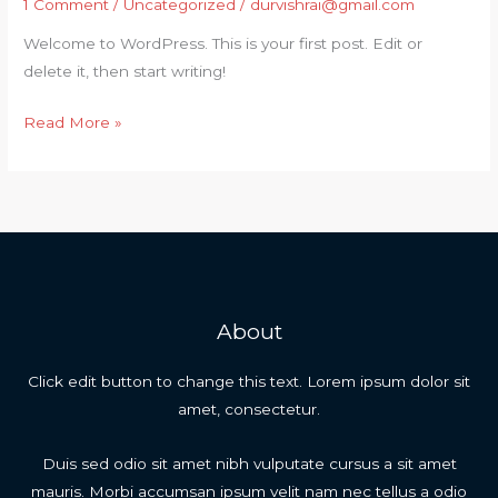
1 Comment
/
Uncategorized
/
durvishrai@gmail.com
Welcome to WordPress. This is your first post. Edit or
delete it, then start writing!
Read More »
About
Click edit button to change this text. Lorem ipsum dolor sit
amet, consectetur.
Duis sed odio sit amet nibh vulputate cursus a sit amet
mauris. Morbi accumsan ipsum velit nam nec tellus a odio