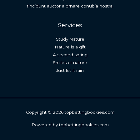
tincidunt auctor a ornare conubia nostra.
Services
Study Nature
Nature is a gift
A second spring
Smiles of nature
Just let it rain
Copyright © 2026 topbettingbookies.com
Powered by topbettingbookies.com